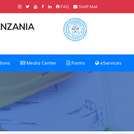
FAQ
Staff Mail
ANZANIA
tions
Media Center
Forms
eServices