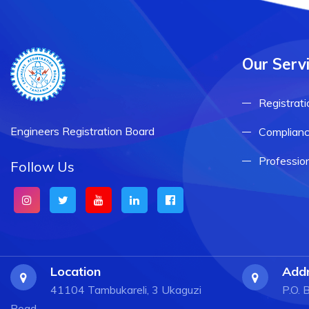
Our Serv
Registrati
Engineers Registration Board
Complianc
Professio
Follow Us
Location
Add
41104 Tambukareli, 3 Ukaguzi
P.O.
Road