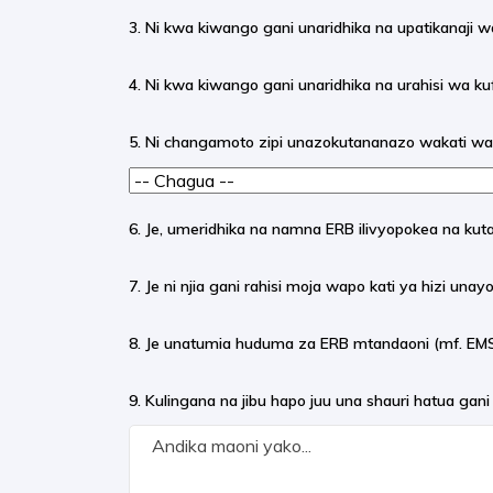
3. Ni kwa kiwango gani unaridhika na upatikanaji wa
4. Ni kwa kiwango gani unaridhika na urahisi wa k
5. Ni changamoto zipi unazokutananazo wakati wa
6. Je, umeridhika na namna ERB ilivyopokea na ku
7. Je ni njia gani rahisi moja wapo kati ya hizi una
8. Je unatumia huduma za ERB mtandaoni (mf. EMS/O
9. Kulingana na jibu hapo juu una shauri hatua gani