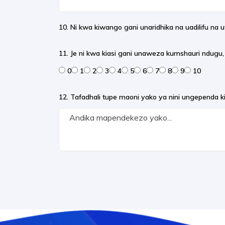
10. Ni kwa kiwango gani unaridhika na uadilifu n
11. Je ni kwa kiasi gani unaweza kumshauri ndugu
0
1
2
3
4
5
6
7
8
9
10
12. Tafadhali tupe maoni yako ya nini ungependa k