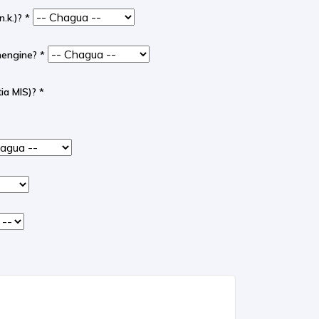
n.k.)?
*
 mengine?
*
ia MIS)?
*