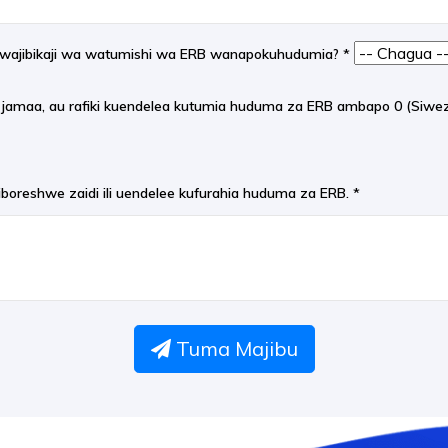
a uwajibikaji wa watumishi wa ERB wanapokuhudumia?
*
, jamaa, au rafiki kuendelea kutumia huduma za ERB ambapo 0 (Siwez
iboreshwe zaidi ili uendelee kufurahia huduma za ERB.
*
Tuma Majibu