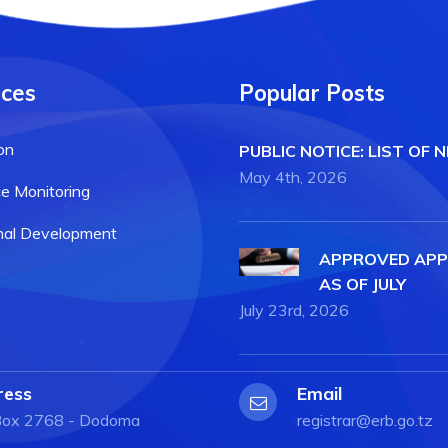
ices
Popular Posts
on
PUBLIC NOTICE: LIST OF 
May 4th, 2026
e Monitoring
nal Development
APPROVED APP
AS OF JULY
July 23rd, 2026
ress
Email
 Box 2768 - Dodoma
registrar@erb.go.tz