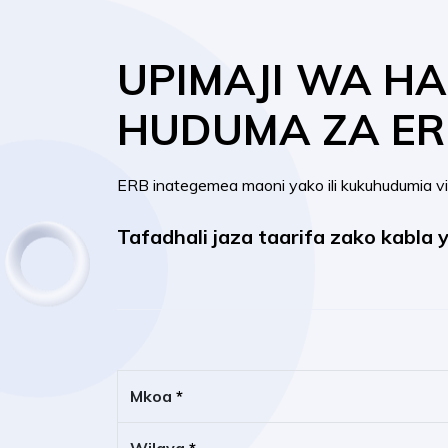
UPIMAJI WA HA
HUDUMA ZA ERB
ERB inategemea maoni yako ili kukuhudumia viz
Tafadhali jaza taarifa zako kabla 
Mkoa
*