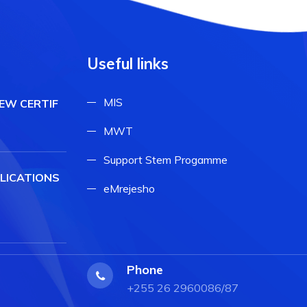
Useful links
MIS
NEW CERTIF
MWT
Support Stem Progamme
LICATIONS
eMrejesho
Phone
+255 26 2960086/87