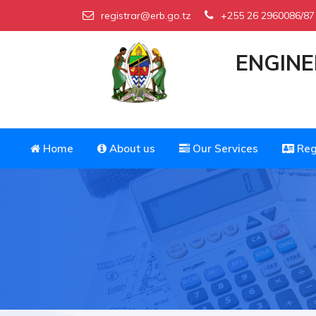
registrar@erb.go.tz
+255 26 2960086/87
Fees and P
ENGINE
Home
About us
Our Services
Reg