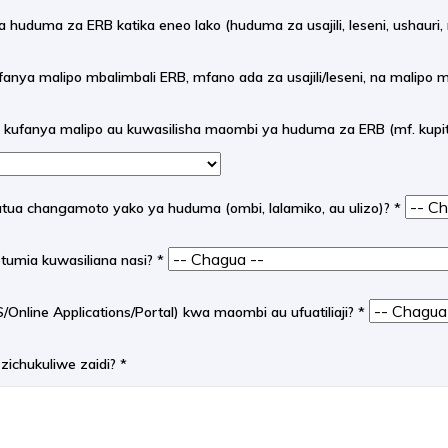
 huduma za ERB katika eneo lako (huduma za usajili, leseni, ushauri, 
ufanya malipo mbalimbali ERB, mfano ada za usajili/leseni, na malipo
 kufanya malipo au kuwasilisha maombi ya huduma za ERB (mf. kupit
tatua changamoto yako ya huduma (ombi, lalamiko, au ulizo)?
*
yotumia kuwasiliana nasi?
*
nline Applications/Portal) kwa maombi au ufuatiliaji?
*
 zichukuliwe zaidi?
*